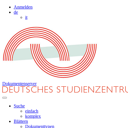
Anmelden
de
it
Dokumentenserver
Suche
einfach
komplex
Blättern
Dokumenttypen