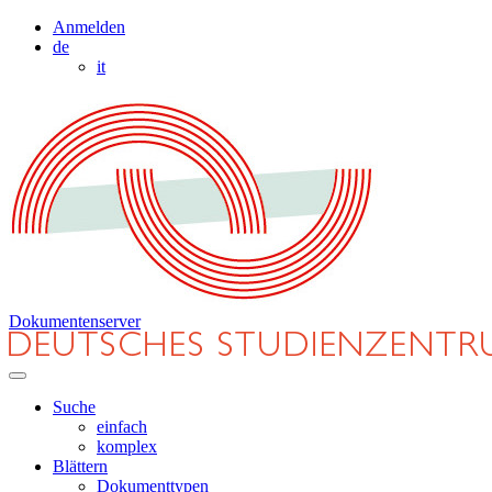
Anmelden
de
it
Dokumentenserver
Suche
einfach
komplex
Blättern
Dokumenttypen