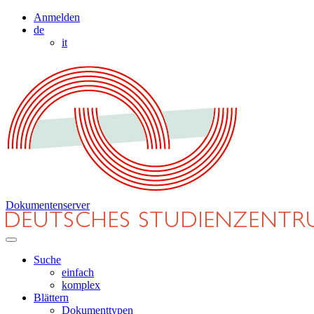
Anmelden
de
it
Dokumentenserver
Suche
einfach
komplex
Blättern
Dokumenttypen