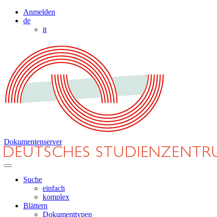
Anmelden
de
it
Dokumentenserver
Suche
einfach
komplex
Blättern
Dokumenttypen