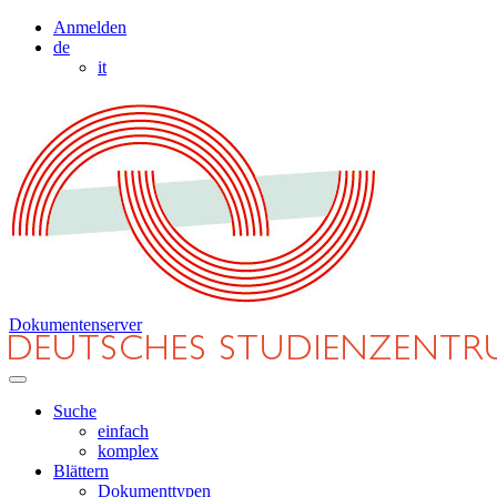
Anmelden
de
it
Dokumentenserver
Suche
einfach
komplex
Blättern
Dokumenttypen