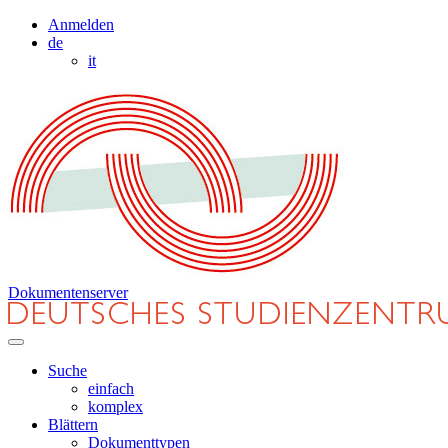
Anmelden
de
it
Dokumentenserver
Suche
einfach
komplex
Blättern
Dokumenttypen