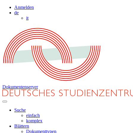
Anmelden
de
it
Dokumentenserver
Suche
einfach
komplex
Blättern
Dokumenttypen