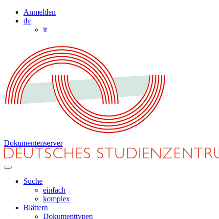
Anmelden
de
it
Dokumentenserver
Suche
einfach
komplex
Blättern
Dokumenttypen