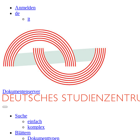
Anmelden
de
it
Dokumentenserver
Suche
einfach
komplex
Blättern
Dokumenttypen