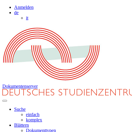
Anmelden
de
it
Dokumentenserver
Suche
einfach
komplex
Blättern
Dokumenttypen