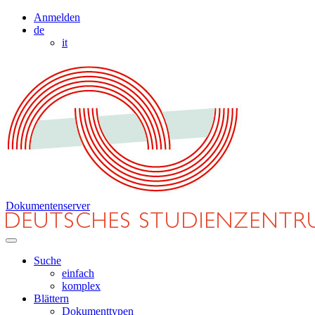
Anmelden
de
it
Dokumentenserver
Suche
einfach
komplex
Blättern
Dokumenttypen