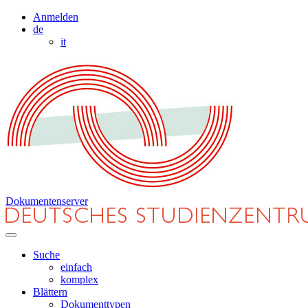
Anmelden
de
it
Dokumentenserver
Suche
einfach
komplex
Blättern
Dokumenttypen