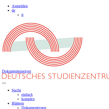
Anmelden
de
it
Dokumentenserver
Suche
einfach
komplex
Blättern
Dokumenttypen