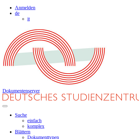
Anmelden
de
it
Dokumentenserver
Suche
einfach
komplex
Blättern
Dokumenttypen