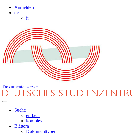
Anmelden
de
it
Dokumentenserver
Suche
einfach
komplex
Blättern
Dokumenttypen