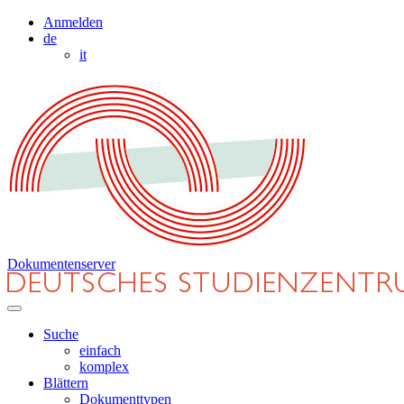
Anmelden
de
it
Dokumentenserver
Suche
einfach
komplex
Blättern
Dokumenttypen