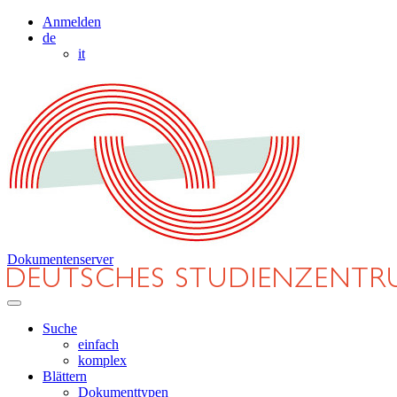
Anmelden
de
it
Dokumentenserver
Suche
einfach
komplex
Blättern
Dokumenttypen