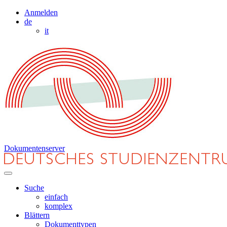
Anmelden
de
it
Dokumentenserver
Suche
einfach
komplex
Blättern
Dokumenttypen