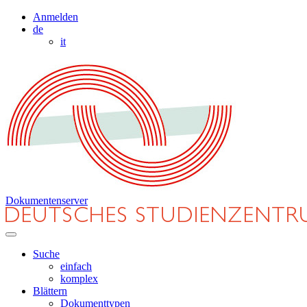
Anmelden
de
it
Dokumentenserver
Suche
einfach
komplex
Blättern
Dokumenttypen