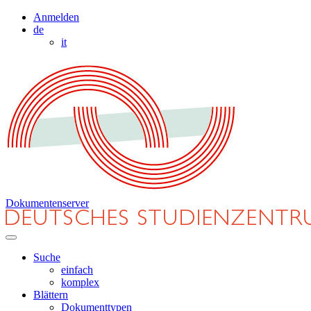
Anmelden
de
it
Dokumentenserver
Suche
einfach
komplex
Blättern
Dokumenttypen