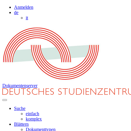
Anmelden
de
it
Dokumentenserver
Suche
einfach
komplex
Blättern
Dokumenttypen