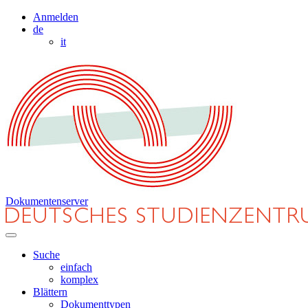
Anmelden
de
it
Dokumentenserver
Suche
einfach
komplex
Blättern
Dokumenttypen