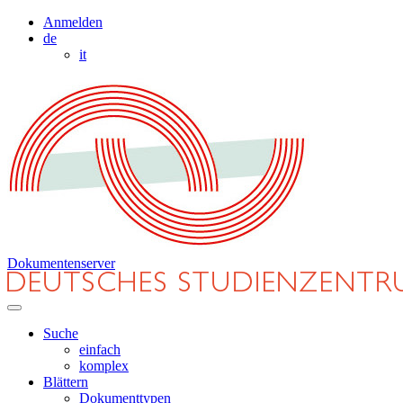
Anmelden
de
it
Dokumentenserver
Suche
einfach
komplex
Blättern
Dokumenttypen