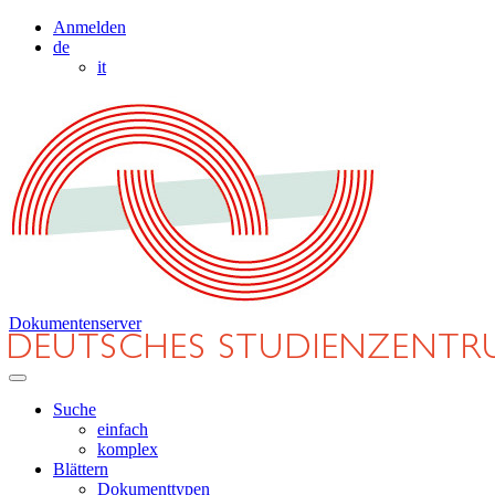
Anmelden
de
it
Dokumentenserver
Suche
einfach
komplex
Blättern
Dokumenttypen