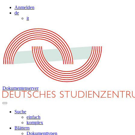
Anmelden
de
it
Dokumentenserver
Suche
einfach
komplex
Blättern
Dokumenttypen