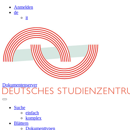
Anmelden
de
it
Dokumentenserver
Suche
einfach
komplex
Blättern
Dokumenttypen