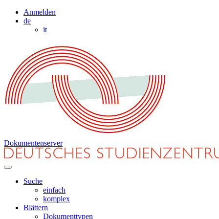
Anmelden
de
it
Dokumentenserver
Suche
einfach
komplex
Blättern
Dokumenttypen