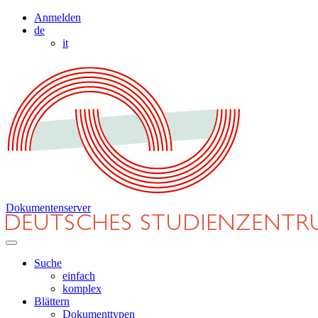
Anmelden
de
it
Dokumentenserver
Suche
einfach
komplex
Blättern
Dokumenttypen