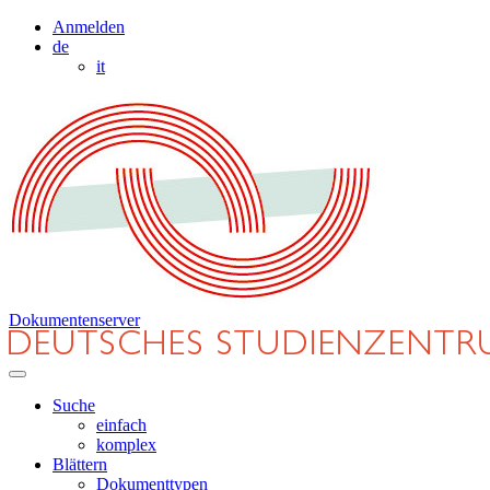
Anmelden
de
it
Dokumentenserver
Suche
einfach
komplex
Blättern
Dokumenttypen