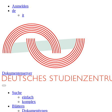
Anmelden
de
it
Dokumentenserver
Suche
einfach
komplex
Blättern
Dokumenttypen