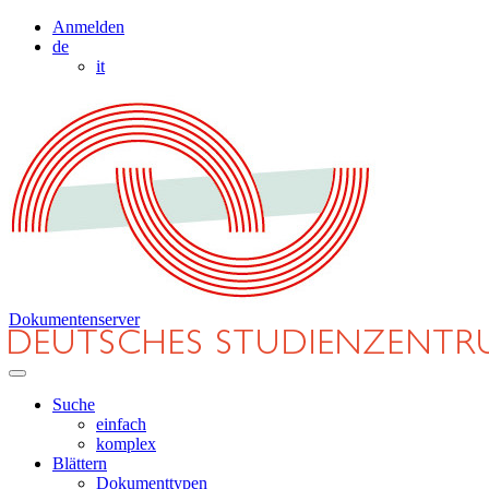
Anmelden
de
it
Dokumentenserver
Suche
einfach
komplex
Blättern
Dokumenttypen