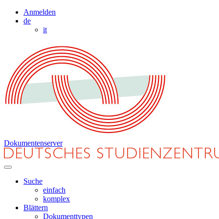
Anmelden
de
it
Dokumentenserver
Suche
einfach
komplex
Blättern
Dokumenttypen