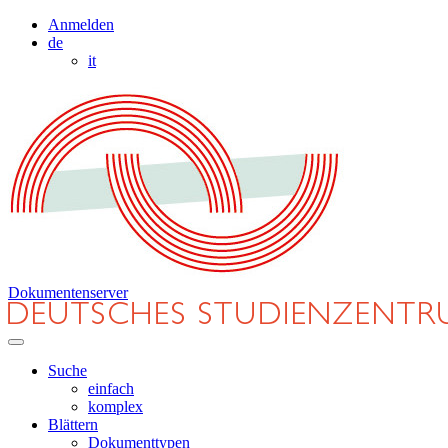
Anmelden
de
it
Dokumentenserver
Suche
einfach
komplex
Blättern
Dokumenttypen