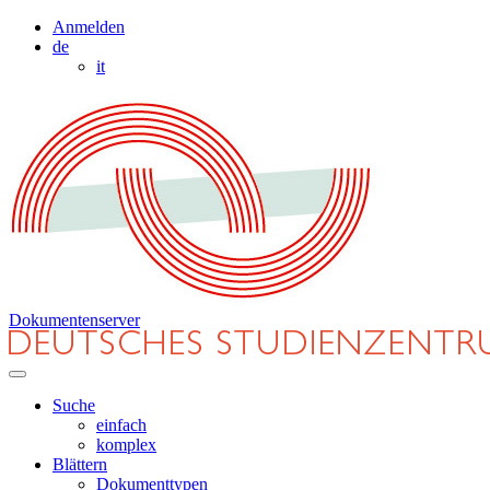
Anmelden
de
it
Dokumentenserver
Suche
einfach
komplex
Blättern
Dokumenttypen