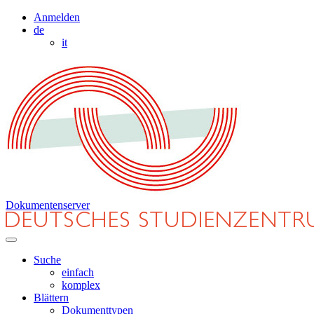
Anmelden
de
it
Dokumentenserver
Suche
einfach
komplex
Blättern
Dokumenttypen