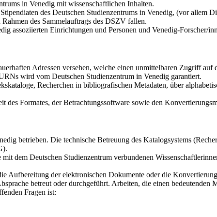
trums in Venedig mit wissenschaftlichen Inhalten.
tipendiaten des Deutschen Studienzentrums in Venedig, (vor allem Dis
den Rahmen des Sammelauftrags des DSZV fallen.
dig assoziierten Einrichtungen und Personen und Venedig-Forscher/in
auerhaften Adressen versehen, welche einen unmittelbaren Zugriff au
r URNs wird vom Deutschen Studienzentrum in Venedig garantiert.
kskataloge, Recherchen in bibliografischen Metadaten, über alphabetis
it des Formates, der Betrachtungssoftware sowie den Konvertierungsmö
dig betrieben. Die technische Betreuung des Katalogsystems (Recherch
G).
die mit dem Deutschen Studienzentrum verbundenen Wissenschaftlerinne
 die Aufbereitung der elektronischen Dokumente oder die Konvertierun
bsprache betreut oder durchgeführt. Arbeiten, die einen bedeutenden 
fenden Fragen ist: