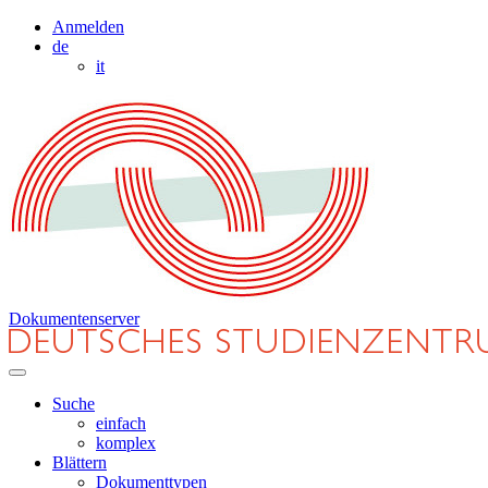
Anmelden
de
it
Dokumentenserver
Suche
einfach
komplex
Blättern
Dokumenttypen