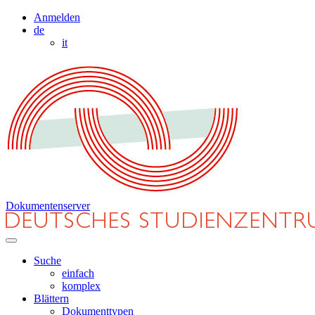
Anmelden
de
it
Dokumentenserver
Suche
einfach
komplex
Blättern
Dokumenttypen