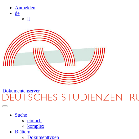
Anmelden
de
it
Dokumentenserver
Suche
einfach
komplex
Blättern
Dokumenttypen