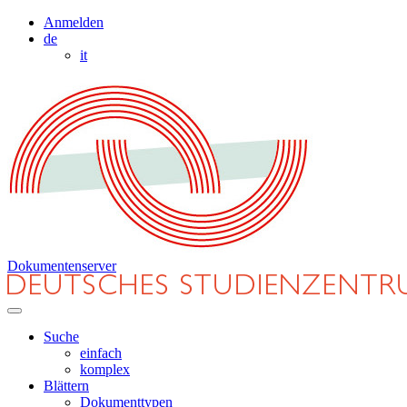
Anmelden
de
it
Dokumentenserver
Suche
einfach
komplex
Blättern
Dokumenttypen