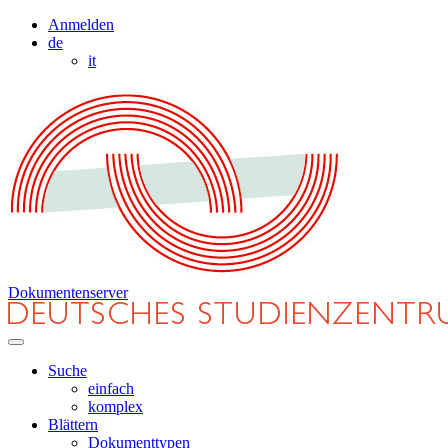
Anmelden
de
it
Dokumentenserver
Suche
einfach
komplex
Blättern
Dokumenttypen