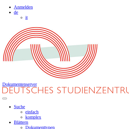
Anmelden
de
it
Dokumentenserver
Suche
einfach
komplex
Blättern
Dokumenttypen