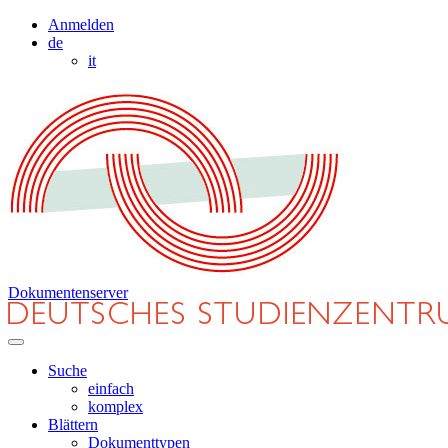
Anmelden
de
it
Dokumentenserver
Suche
einfach
komplex
Blättern
Dokumenttypen