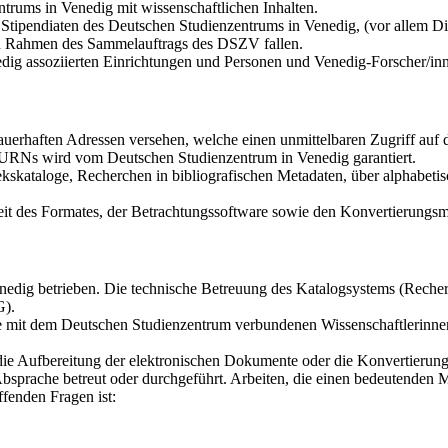
trums in Venedig mit wissenschaftlichen Inhalten.
tipendiaten des Deutschen Studienzentrums in Venedig, (vor allem Dis
den Rahmen des Sammelauftrags des DSZV fallen.
dig assoziierten Einrichtungen und Personen und Venedig-Forscher/in
auerhaften Adressen versehen, welche einen unmittelbaren Zugriff au
r URNs wird vom Deutschen Studienzentrum in Venedig garantiert.
kskataloge, Recherchen in bibliografischen Metadaten, über alphabetis
it des Formates, der Betrachtungssoftware sowie den Konvertierungsmö
dig betrieben. Die technische Betreuung des Katalogsystems (Recherch
G).
die mit dem Deutschen Studienzentrum verbundenen Wissenschaftlerinne
 die Aufbereitung der elektronischen Dokumente oder die Konvertierun
bsprache betreut oder durchgeführt. Arbeiten, die einen bedeutenden 
fenden Fragen ist: