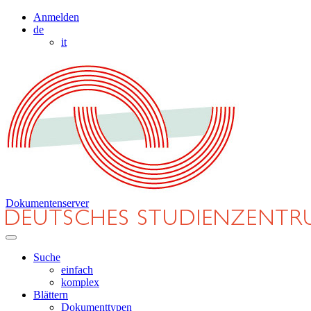
Anmelden
de
it
Dokumentenserver
Suche
einfach
komplex
Blättern
Dokumenttypen