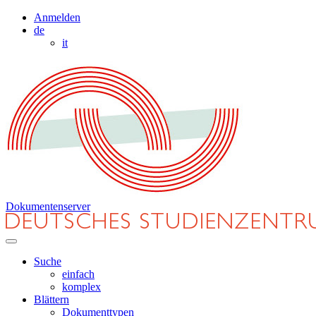
Anmelden
de
it
Dokumentenserver
Suche
einfach
komplex
Blättern
Dokumenttypen