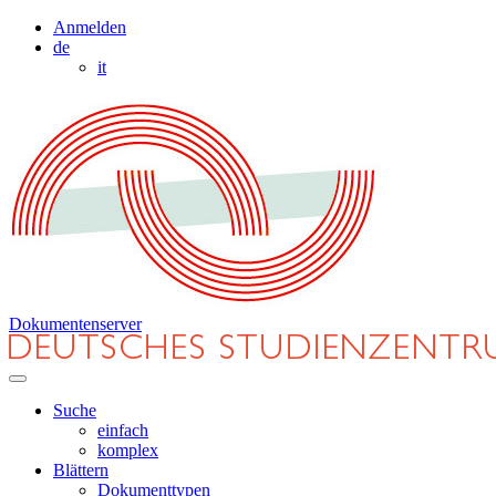
Anmelden
de
it
Dokumentenserver
Suche
einfach
komplex
Blättern
Dokumenttypen