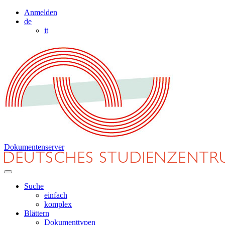
Anmelden
de
it
Dokumentenserver
Suche
einfach
komplex
Blättern
Dokumenttypen