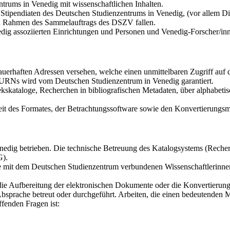
trums in Venedig mit wissenschaftlichen Inhalten.
tipendiaten des Deutschen Studienzentrums in Venedig, (vor allem Dis
den Rahmen des Sammelauftrags des DSZV fallen.
dig assoziierten Einrichtungen und Personen und Venedig-Forscher/in
auerhaften Adressen versehen, welche einen unmittelbaren Zugriff au
r URNs wird vom Deutschen Studienzentrum in Venedig garantiert.
kskataloge, Recherchen in bibliografischen Metadaten, über alphabetis
it des Formates, der Betrachtungssoftware sowie den Konvertierungsmö
dig betrieben. Die technische Betreuung des Katalogsystems (Recherch
G).
die mit dem Deutschen Studienzentrum verbundenen Wissenschaftlerinne
 die Aufbereitung der elektronischen Dokumente oder die Konvertierun
bsprache betreut oder durchgeführt. Arbeiten, die einen bedeutenden 
fenden Fragen ist: