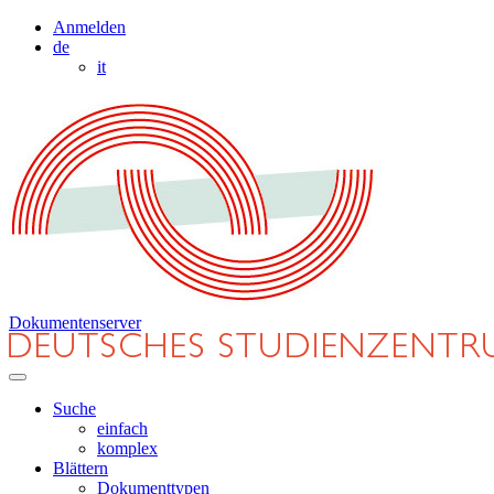
Anmelden
de
it
Dokumentenserver
Suche
einfach
komplex
Blättern
Dokumenttypen